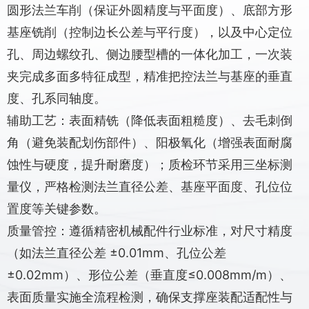
圆形法兰车削（保证外圆精度与平面度）、底部方形
基座铣削（控制边长公差与平行度），以及中心定位
孔、周边螺纹孔、侧边腰型槽的一体化加工，一次装
夹完成多面多特征成型，精准把控法兰与基座的垂直
度、孔系同轴度。
辅助工艺：表面精铣（降低表面粗糙度）、去毛刺倒
角（避免装配划伤部件）、阳极氧化（增强表面耐腐
蚀性与硬度，提升耐磨度）；质检环节采用三坐标测
量仪，严格检测法兰直径公差、基座平面度、孔位位
置度等关键参数。
质量管控：遵循精密机械配件行业标准，对尺寸精度
（如法兰直径公差 ±0.01mm、孔位公差
±0.02mm）、形位公差（垂直度≤0.008mm/m）、
表面质量实施全流程检测，确保支撑座装配适配性与