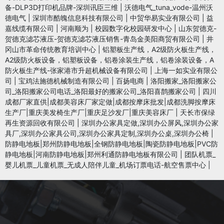
备-DLP3D打印机品牌-深圳讯臣三维
|
沃德电气_tuna_vode-温州沃
德电气
|
深圳市酷魄信息科技有限公司
|
中贸华易实业有限公司
|
益
嘉线缆有限公司
|
河南顺为
|
校园数字化校园研发中心
|
山东贺德克-
贺德克滤芯液压-贺德克滤芯液压销售-青岛金美阳商贸有限公司
|
井
冈山市革命传统教育培训中心
|
铝塑板生产线，A2级防火板生产线，
A2级防火板设备，铝塑板设备，铝卷涂装生产线，铝卷涂装设备，A
防火板生产线-张家港市升超机械设备有限公司
|
上海一如实业有限公
司
|
宝鸡法施德机械制造有限公司
|
百扬电商
|
洛阳搬家_洛阳搬家公
司_洛阳搬家公司电话_洛阳最好的搬家公司_洛阳喜鹊搬家公司
|
四川
成都厂家直供|成都美容床厂家定做|成都按摩床批发|成都洗脚按摩床
生产厂|重庆美发椅生产厂|重庆足沙发厂|重庆美容床厂
|
天长市保绿
再生资源回收有限公司
|
深圳办公家具定做,深圳办公屏风,深圳办公家
具厂,深圳办公家具公司,深圳办公家具定制,深圳办公桌,深圳办公椅
|
防静电地板|郑州防静电地板|全钢防静电地板|陶瓷防静电地板|PVC防
静电地板|河南防静电地板|郑州利通防静电地板有限公司
|
团队机票_
婴儿机票_儿童机票_无成人陪伴儿童_机场订票电话-航空售票中心
|