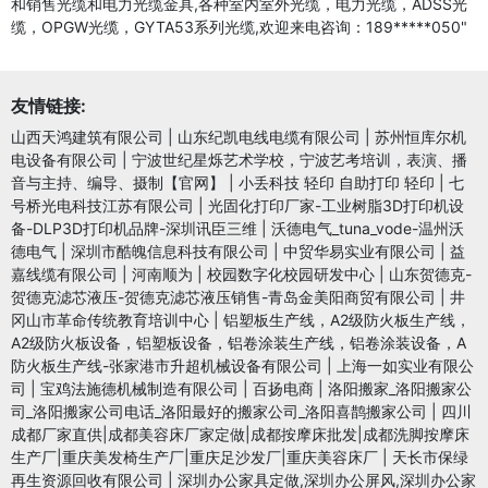
和销售光缆和电力光缆金具,各种室内室外光缆，电力光缆，ADSS光
缆，OPGW光缆，GYTA53系列光缆,欢迎来电咨询：189*****050"
友情链接:
山西天鸿建筑有限公司
|
山东纪凯电线电缆有限公司
|
苏州恒库尔机
电设备有限公司
|
宁波世纪星烁艺术学校，宁波艺考培训，表演、播
音与主持、编导、摄制【官网】
|
小丢科技 轻印 自助打印 轻印
|
七
号桥光电科技江苏有限公司
|
光固化打印厂家-工业树脂3D打印机设
备-DLP3D打印机品牌-深圳讯臣三维
|
沃德电气_tuna_vode-温州沃
德电气
|
深圳市酷魄信息科技有限公司
|
中贸华易实业有限公司
|
益
嘉线缆有限公司
|
河南顺为
|
校园数字化校园研发中心
|
山东贺德克-
贺德克滤芯液压-贺德克滤芯液压销售-青岛金美阳商贸有限公司
|
井
冈山市革命传统教育培训中心
|
铝塑板生产线，A2级防火板生产线，
A2级防火板设备，铝塑板设备，铝卷涂装生产线，铝卷涂装设备，A
防火板生产线-张家港市升超机械设备有限公司
|
上海一如实业有限公
司
|
宝鸡法施德机械制造有限公司
|
百扬电商
|
洛阳搬家_洛阳搬家公
司_洛阳搬家公司电话_洛阳最好的搬家公司_洛阳喜鹊搬家公司
|
四川
成都厂家直供|成都美容床厂家定做|成都按摩床批发|成都洗脚按摩床
生产厂|重庆美发椅生产厂|重庆足沙发厂|重庆美容床厂
|
天长市保绿
再生资源回收有限公司
|
深圳办公家具定做,深圳办公屏风,深圳办公家