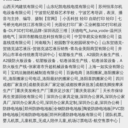
山西天鸿建筑有限公司
|
山东纪凯电线电缆有限公司
|
苏州恒库尔机
电设备有限公司
|
宁波世纪星烁艺术学校，宁波艺考培训，表演、播
音与主持、编导、摄制【官网】
|
小丢科技 轻印 自助打印 轻印
|
七
号桥光电科技江苏有限公司
|
光固化打印厂家-工业树脂3D打印机设
备-DLP3D打印机品牌-深圳讯臣三维
|
沃德电气_tuna_vode-温州沃
德电气
|
深圳市酷魄信息科技有限公司
|
中贸华易实业有限公司
|
益
嘉线缆有限公司
|
河南顺为
|
校园数字化校园研发中心
|
山东贺德克-
贺德克滤芯液压-贺德克滤芯液压销售-青岛金美阳商贸有限公司
|
井
冈山市革命传统教育培训中心
|
铝塑板生产线，A2级防火板生产线，
A2级防火板设备，铝塑板设备，铝卷涂装生产线，铝卷涂装设备，A
防火板生产线-张家港市升超机械设备有限公司
|
上海一如实业有限公
司
|
宝鸡法施德机械制造有限公司
|
百扬电商
|
洛阳搬家_洛阳搬家公
司_洛阳搬家公司电话_洛阳最好的搬家公司_洛阳喜鹊搬家公司
|
四川
成都厂家直供|成都美容床厂家定做|成都按摩床批发|成都洗脚按摩床
生产厂|重庆美发椅生产厂|重庆足沙发厂|重庆美容床厂
|
天长市保绿
再生资源回收有限公司
|
深圳办公家具定做,深圳办公屏风,深圳办公家
具厂,深圳办公家具公司,深圳办公家具定制,深圳办公桌,深圳办公椅
|
防静电地板|郑州防静电地板|全钢防静电地板|陶瓷防静电地板|PVC防
静电地板|河南防静电地板|郑州利通防静电地板有限公司
|
团队机票_
婴儿机票_儿童机票_无成人陪伴儿童_机场订票电话-航空售票中心
|