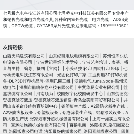
七号桥光电科技江苏有限公司七号桥光电科技江苏有限公司专业生产
和销售光缆和电力光缆金具,各种室内室外光缆，电力光缆，ADSS光
缆，OPGW光缆，GYTA53系列光缆,欢迎来电咨询：189*****050"
友情链接:
山西天鸿建筑有限公司
|
山东纪凯电线电缆有限公司
|
苏州恒库尔机
电设备有限公司
|
宁波世纪星烁艺术学校，宁波艺考培训，表演、播
音与主持、编导、摄制【官网】
|
小丢科技 轻印 自助打印 轻印
|
七
号桥光电科技江苏有限公司
|
光固化打印厂家-工业树脂3D打印机设
备-DLP3D打印机品牌-深圳讯臣三维
|
沃德电气_tuna_vode-温州沃
德电气
|
深圳市酷魄信息科技有限公司
|
中贸华易实业有限公司
|
益
嘉线缆有限公司
|
河南顺为
|
校园数字化校园研发中心
|
山东贺德克-
贺德克滤芯液压-贺德克滤芯液压销售-青岛金美阳商贸有限公司
|
井
冈山市革命传统教育培训中心
|
铝塑板生产线，A2级防火板生产线，
A2级防火板设备，铝塑板设备，铝卷涂装生产线，铝卷涂装设备，A
防火板生产线-张家港市升超机械设备有限公司
|
上海一如实业有限公
司
|
宝鸡法施德机械制造有限公司
|
百扬电商
|
洛阳搬家_洛阳搬家公
司_洛阳搬家公司电话_洛阳最好的搬家公司_洛阳喜鹊搬家公司
|
四川