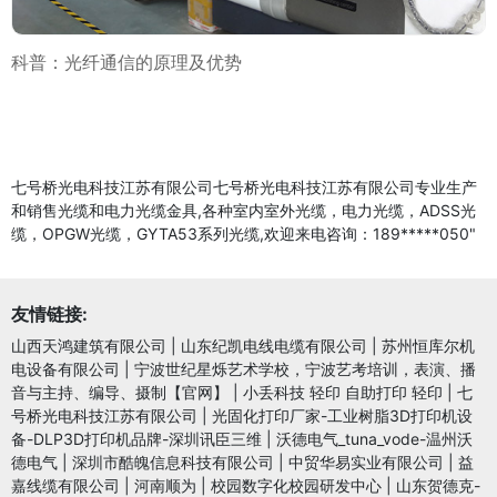
科普：光纤通信的原理及优势
七号桥光电科技江苏有限公司七号桥光电科技江苏有限公司专业生产
和销售光缆和电力光缆金具,各种室内室外光缆，电力光缆，ADSS光
缆，OPGW光缆，GYTA53系列光缆,欢迎来电咨询：189*****050"
友情链接:
山西天鸿建筑有限公司
|
山东纪凯电线电缆有限公司
|
苏州恒库尔机
电设备有限公司
|
宁波世纪星烁艺术学校，宁波艺考培训，表演、播
音与主持、编导、摄制【官网】
|
小丢科技 轻印 自助打印 轻印
|
七
号桥光电科技江苏有限公司
|
光固化打印厂家-工业树脂3D打印机设
备-DLP3D打印机品牌-深圳讯臣三维
|
沃德电气_tuna_vode-温州沃
德电气
|
深圳市酷魄信息科技有限公司
|
中贸华易实业有限公司
|
益
嘉线缆有限公司
|
河南顺为
|
校园数字化校园研发中心
|
山东贺德克-