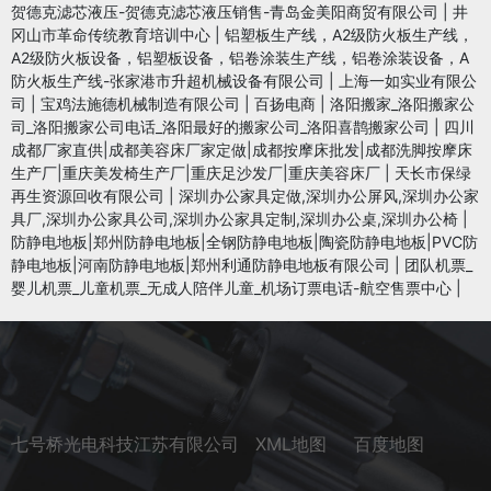
贺德克滤芯液压-贺德克滤芯液压销售-青岛金美阳商贸有限公司
|
井
冈山市革命传统教育培训中心
|
铝塑板生产线，A2级防火板生产线，
A2级防火板设备，铝塑板设备，铝卷涂装生产线，铝卷涂装设备，A
防火板生产线-张家港市升超机械设备有限公司
|
上海一如实业有限公
司
|
宝鸡法施德机械制造有限公司
|
百扬电商
|
洛阳搬家_洛阳搬家公
司_洛阳搬家公司电话_洛阳最好的搬家公司_洛阳喜鹊搬家公司
|
四川
成都厂家直供|成都美容床厂家定做|成都按摩床批发|成都洗脚按摩床
生产厂|重庆美发椅生产厂|重庆足沙发厂|重庆美容床厂
|
天长市保绿
再生资源回收有限公司
|
深圳办公家具定做,深圳办公屏风,深圳办公家
具厂,深圳办公家具公司,深圳办公家具定制,深圳办公桌,深圳办公椅
|
防静电地板|郑州防静电地板|全钢防静电地板|陶瓷防静电地板|PVC防
静电地板|河南防静电地板|郑州利通防静电地板有限公司
|
团队机票_
婴儿机票_儿童机票_无成人陪伴儿童_机场订票电话-航空售票中心
|
七号桥光电科技江苏有限公司
XML地图
百度地图