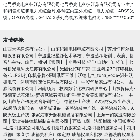
七号桥光电科技江苏有限公司七号桥光电科技江苏有限公司专业生产
和销售光缆和电力光缆金具,各种室内室外光缆，电力光缆，ADSS光
缆，OPGW光缆，GYTA53系列光缆,欢迎来电咨询：189*****050"
友情链接:
山西天鸿建筑有限公司
|
山东纪凯电线电缆有限公司
|
苏州恒库尔机
电设备有限公司
|
宁波世纪星烁艺术学校，宁波艺考培训，表演、播
音与主持、编导、摄制【官网】
|
小丢科技 轻印 自助打印 轻印
|
七
号桥光电科技江苏有限公司
|
光固化打印厂家-工业树脂3D打印机设
备-DLP3D打印机品牌-深圳讯臣三维
|
沃德电气_tuna_vode-温州沃
德电气
|
深圳市酷魄信息科技有限公司
|
中贸华易实业有限公司
|
益
嘉线缆有限公司
|
河南顺为
|
校园数字化校园研发中心
|
山东贺德克-
贺德克滤芯液压-贺德克滤芯液压销售-青岛金美阳商贸有限公司
|
井
冈山市革命传统教育培训中心
|
铝塑板生产线，A2级防火板生产线，
A2级防火板设备，铝塑板设备，铝卷涂装生产线，铝卷涂装设备，A
防火板生产线-张家港市升超机械设备有限公司
|
上海一如实业有限公
司
|
宝鸡法施德机械制造有限公司
|
百扬电商
|
洛阳搬家_洛阳搬家公
司_洛阳搬家公司电话_洛阳最好的搬家公司_洛阳喜鹊搬家公司
|
四川
成都厂家直供|成都美容床厂家定做|成都按摩床批发|成都洗脚按摩床